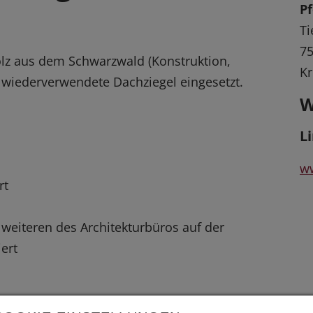
P
Ti
75
lz aus dem Schwarzwald (Konstruktion,
Kr
iederverwendete Dachziegel eingesetzt.
W
L
w
rt
eiteren des Architekturbüros auf der
ert