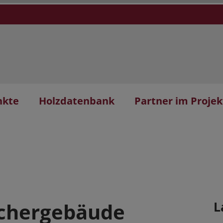
nkte
Holzdatenbank
Partner im Projek
uchergebäude
L