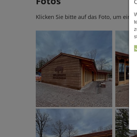
Fotos
W
Klicken Sie bitte auf das Foto, um eine
t
z
s