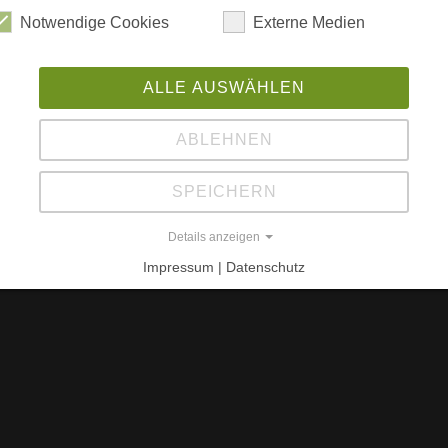
B
Notwendige Cookies
Externe Medien
Ha
3
e, die 1798 erneuert wurde
ALLE AUSWÄHLEN
R
ABLEHNEN
SPEICHERN
Details anzeigen
Impressum | Datenschutz