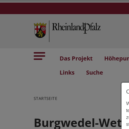
Das Projekt
Höhepu
Links
Suche
STARTSEITE
W
t
Burgwedel-Wett
z
s