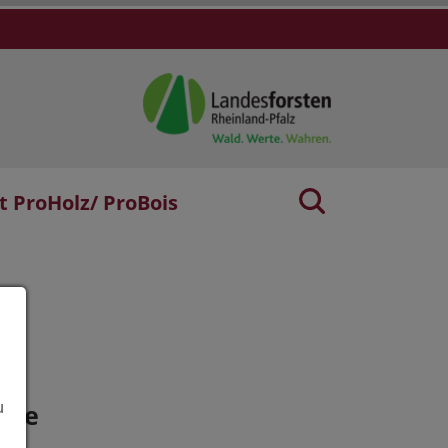
t ProHolz/ ProBois
age
u