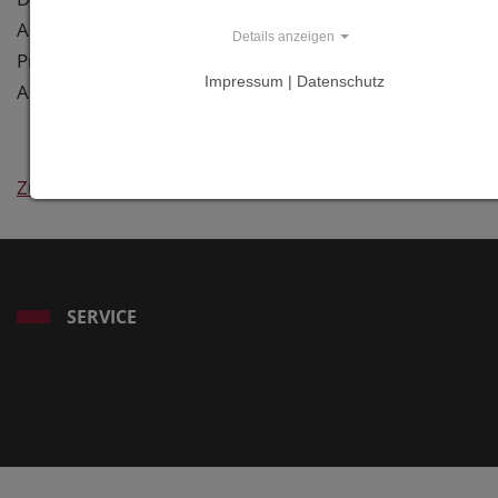
zingelmann.
Architektenkammer Berlin zur
Details anzeigen
Präsentation am Tag der
Impressum | Datenschutz
Architektur 2025 ausgewählt
Zurück
SERVICE