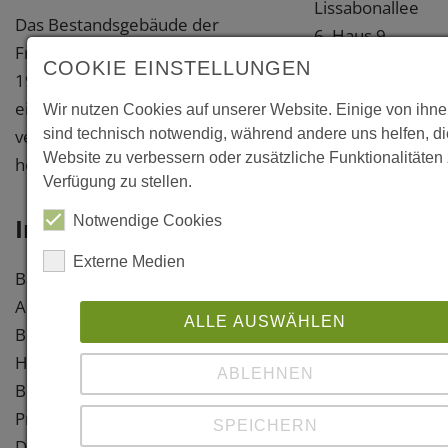
Lissabonallee
Das Bestandsgebäude der
6, Haus 9
Freizeiteinrichtung aus den
14129 Berlin -
COOKIE EINSTELLUNGEN
1970er Jahrn wurde saniert, mit
Steglitz-
einer neuen Holzfassade
Wir nutzen Cookies auf unserer Website. Einige von ihn
Zehlendorf
versehen und durch einen
sind technisch notwendig, während andere uns helfen, d
Bundeshauptstad
Website zu verbessern oder zusätzliche Funktionalitäten 
hölzernen Anbau erweitert
Berlin
Verfügung zu stellen.
Weitere
Information
Notwendige Cookies
Information
Externe Medien
Baujahr: 2025
Links
Architekt: D/FORM Architekten,
ALLE AUSWÄHLEN
Berlin
https://www.
Holzbau: Zingelmann Zimmerei,
form.eu/proj
ABLEHNEN
Berlin
uebersicht/
Preise:
http://zimme
SPEICHERN
Die Einrichtung wurde von der