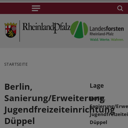
STARTSEITE
Berlin,
Lage
Sanierung/Erweiterung
Berlin,
Sanierung/Erwe
Jugendfreizeiteinrichtung
Jugendfreizeite
Düppel
Düppel