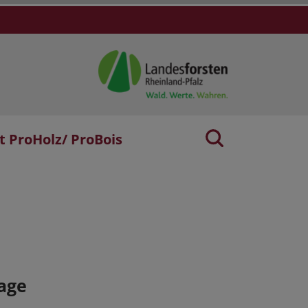
t ProHolz/ ProBois
age