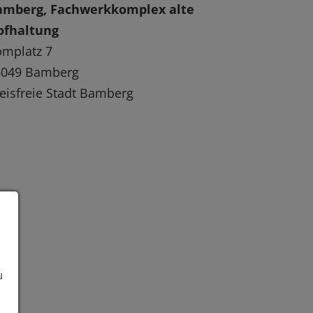
amberg, Fachwerkkomplex alte
ofhaltung
mplatz 7
6049 Bamberg
eisfreie Stadt Bamberg
u