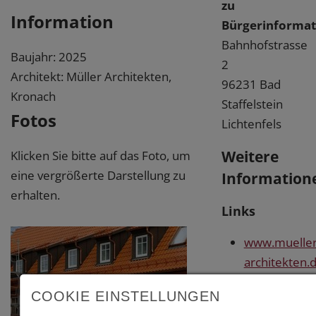
zu
Information
Bürgerinforma
Bahnhofstrasse
Baujahr: 2025
2
Architekt: Müller Architekten,
96231 Bad
Kronach
Staffelstein
Fotos
Lichtenfels
Weitere
Klicken Sie bitte auf das Foto, um
eine vergrößerte Darstellung zu
Information
erhalten.
Links
www.mueller
architekten.
www.dsstatik
COOKIE EINSTELLUNGEN