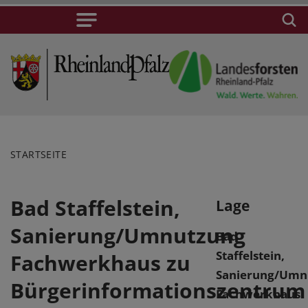
STARTSEITE
Bad Staffelstein,
Lage
Sanierung/Umnutzung
Bad
Staffelstein,
Fachwerkhaus zu
Sanierung/Umn
Bürgerinformationszentrum
Fachwerkhaus