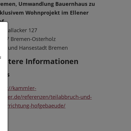
remen, Umwandlung Bauernhaus zu
nklusivem Wohnprojekt im Ellener
of
 Hallacker 127
327 Bremen-Osterholz
eie und Hansestadt Bremen
u
eitere Informationen
inks
tps://kammler-
rtner.de/referenzen/teilabbruch-und-
uerrichtung-hofgebaeude/