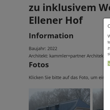
zu inklusivem W
Ellener Hof
Information
W
t
Baujahr: 2022
z
s
Architekt: kammler+partner Architekte
Fotos
Klicken Sie bitte auf das Foto, um eine