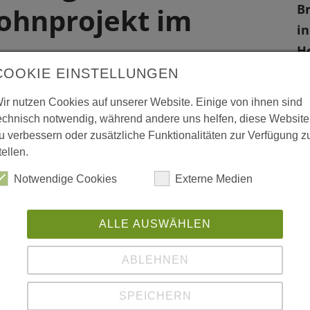
B
ohnprojekt im
i
H
Am
COOKIE EINSTELLUNGEN
28
ir nutzen Cookies auf unserer Website. Einige von ihnen sind
Fr
echnisch notwendig, während andere uns helfen, diese Website
u verbessern oder zusätzliche Funktionalitäten zur Verfügung z
W
tellen.
n, Bremen
L
Notwendige Cookies
Externe Medien
ht
 vergrößerte Darstellung zu erhalten.
ALLE AUSWÄHLEN
pa
ne
ABLEHNEN
SPEICHERN