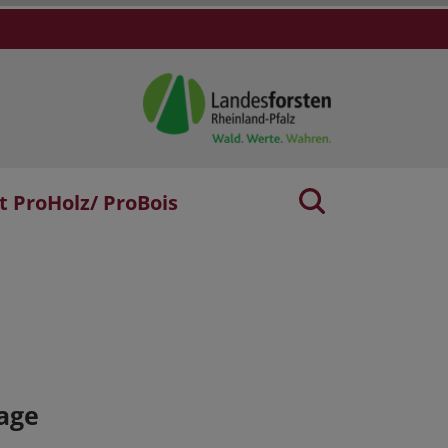
t ProHolz/ ProBois
age