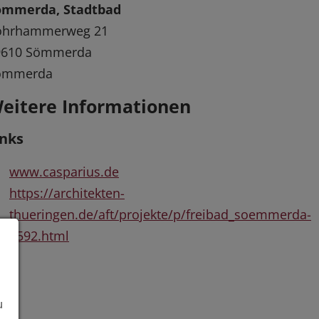
ömmerda, Stadtbad
ohrhammerweg 21
9610 Sömmerda
ömmerda
eitere Informationen
inks
www.casparius.de
https://architekten-
thueringen.de/aft/projekte/p/freibad_soemmerda-
4592.html
u