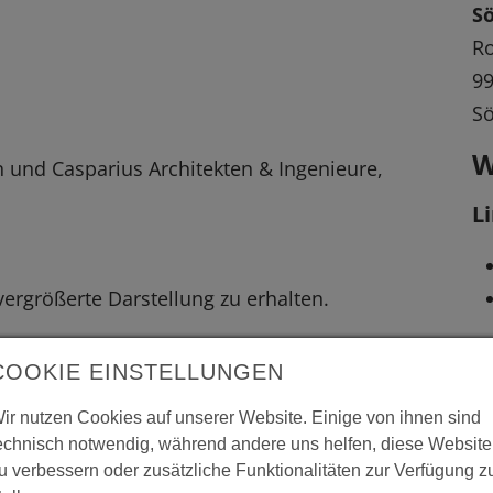
S
R
9
S
W
in und Casparius Architekten & Ingenieure,
L
 vergrößerte Darstellung zu erhalten.
COOKIE EINSTELLUNGEN
ir nutzen Cookies auf unserer Website. Einige von ihnen sind
echnisch notwendig, während andere uns helfen, diese Website
u verbessern oder zusätzliche Funktionalitäten zur Verfügung z