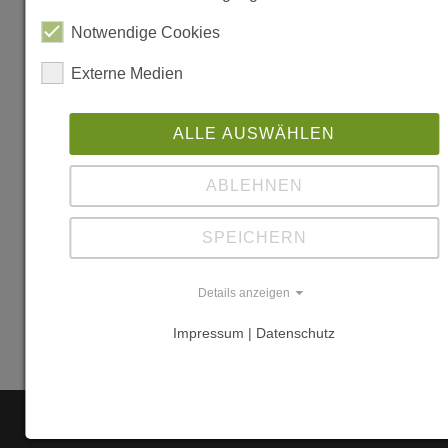
47
Notwendige Cookies
25767
Albersdorf
Externe Medien
Dithmarschen
Weitere
ALLE AUSWÄHLEN
Information
ABLEHNEN
Links
SPEICHERN
https://stein
-
Details anzeigen
dithmarsche
Impressum | Datenschutz
de