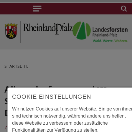
STARTSEITE
Albersdorf,
Lage
COOKIE EINSTELLUNGEN
Steinzeitpark
Albersdorf,
Steinzeitpark
Wir nutzen Cookies auf unserer Website. Einige von ihne
Dithmarschen
sind technisch notwendig, während andere uns helfen,
Dithmarschen
diese Website zu verbessern oder zusätzliche
Süderstraße
Zurück
Funktionalitäten zur Verfügung zu stellen.