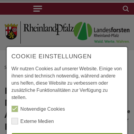
COOKIE EINSTELLUNGEN
STARTSEITE
Wir nutzen Cookies auf unserer Website. Einige von
ihnen sind technisch notwendig, während andere
uns helfen, diese Website zu verbessern oder
Hamburg,
Lage
zusätzliche Funktionalitäten zur Verfügung zu
stellen.
Norddeutsche
Hamburg,
Notwendige Cookies
Norddeutsche
Akademie für
Akademie für
Externe Medien
Finanzen und
Finanzen und