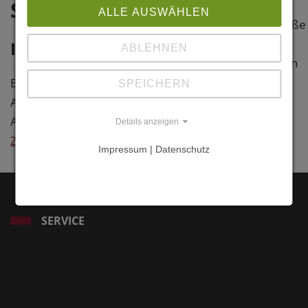
Steuerrecht
Steuerrecht
ALLE AUSWÄHLEN
Rennbahnstraße
22111
Information
ABLEHNEN
Hamburg-Horn
Freie und
Baujahr: 2028
SPEICHERN
Hansestadt
Architekt: Dietrich Untertrifaller
Hamburg
Architekten, Bregenz
Details anzeigen
Zurück
Impressum | Datenschutz
SERVICE