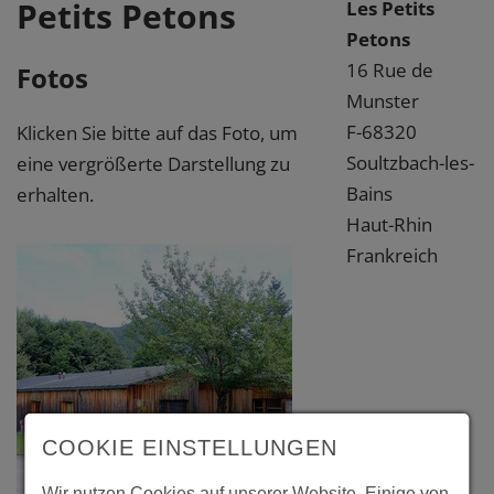
Petits Petons
Les Petits
Petons
16 Rue de
Fotos
Munster
F-68320
Klicken Sie bitte auf das Foto, um
Soultzbach-les-
eine vergrößerte Darstellung zu
Bains
erhalten.
Haut-Rhin
Frankreich
COOKIE EINSTELLUNGEN
Wir nutzen Cookies auf unserer Website. Einige von