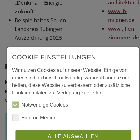
architektur.d
„Denkmal – Energie –
www.ib-
Zukunft“
mildner.de
Beispielhaftes Bauen
www.tjhen-
Landkreis Tübingen
zimmerei.de
Auszeichnung 2025
COOKIE EINSTELLUNGEN
Fotos
Wir nutzen Cookies auf unserer Website. Einige von
ihnen sind technisch notwendig, während andere uns
Klicken Sie bitte auf das Foto, um
helfen, diese Website zu verbessern oder zusätzliche
eine vergrößerte Darstellung zu
Funktionalitäten zur Verfügung zu stellen.
erhalten.
Notwendige Cookies
Externe Medien
ALLE AUSWÄHLEN