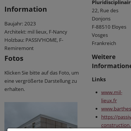
Pluridisciplinai
Information
22, Rue des
Donjons
Baujahr: 2023
F-88510 Eloyes
Architekt: mil lieux, F-Nancy
Vosges
Holzbau: PASSIV’HOME, F-
Frankreich
Remiremont
Weitere
Fotos
Information
Klicken Sie bitte auf das Foto, um
Links
eine vergrößerte Darstellung zu
erhalten.
www.mil-
lieux.fr
www.barthesb
https://pass
construction