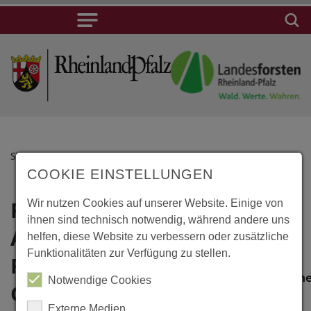
STARTSEITE
COOKIE EINSTELLUNGEN
Roggentin,
Wir nutzen Cookies auf unserer Website. Einige von
Lage
ihnen sind technisch notwendig, während andere uns
Arboretum
helfen, diese Website zu verbessern oder zusätzliche
Roggentin,
Funktionalitäten zur Verfügung zu stellen.
Arboretum
Forstbotanischer
Forstbotanisch
Notwendige Cookies
Garten Erbsland
Garten
Externe Medien