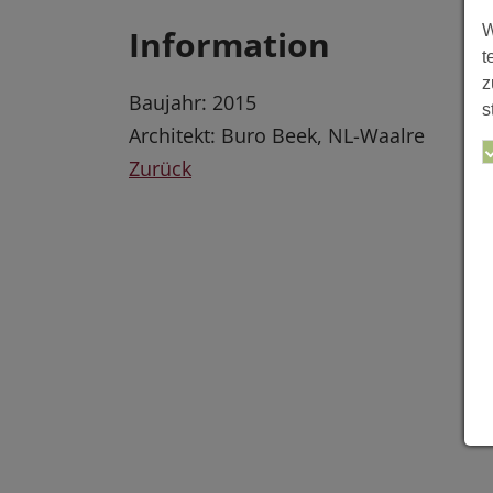
W
Information
t
z
Baujahr: 2015
s
Architekt: Buro Beek, NL-Waalre
Zurück