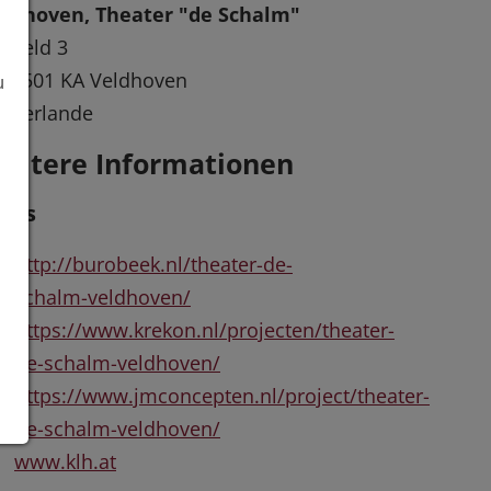
eldhoven, Theater "de Schalm"
iveld 3
-5501 KA Veldhoven
u
ederlande
eitere Informationen
inks
http://burobeek.nl/theater-de-
schalm-veldhoven/
https://www.krekon.nl/projecten/theater-
de-schalm-veldhoven/
https://www.jmconcepten.nl/project/theater-
de-schalm-veldhoven/
www.klh.at