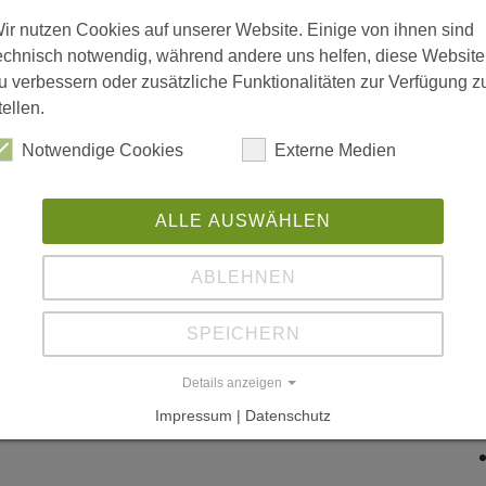
V
ir nutzen Cookies auf unserer Website. Einige von ihnen sind
Me
echnisch notwendig, während andere uns helfen, diese Website
NL
u verbessern oder zusätzliche Funktionalitäten zur Verfügung z
tellen.
Ni
Notwendige Cookies
Externe Medien
W
L
ALLE AUSWÄHLEN
ABLEHNEN
SPEICHERN
Details anzeigen
Impressum | Datenschutz