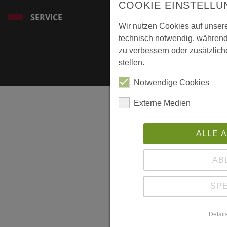
COOKIE EINSTELLU
SERVICE
Wir nutzen Cookies auf unsere
technisch notwendig, während
zu verbessern oder zusätzlich
stellen.
Notwendige Cookies
Externe Medien
ALLE 
AB
SP
Detail