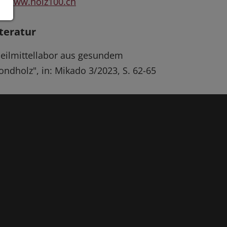
www.holz100.ch
iteratur
eilmittellabor aus gesundem
ndholz", in: Mikado 3/2023, S. 62-65