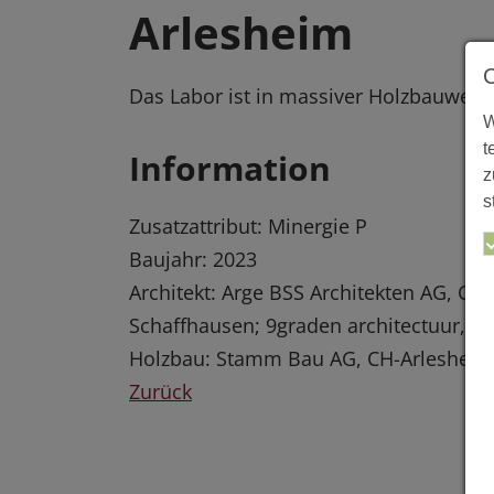
Arlesheim
Das Labor ist in massiver Holzbauweise
W
t
Information
z
s
Zusatzattribut: Minergie P
Baujahr: 2023
Architekt: Arge BSS Architekten AG, CH
Schaffhausen; 9graden architectuur, N
Holzbau: Stamm Bau AG, CH-Arlesheim
Zurück