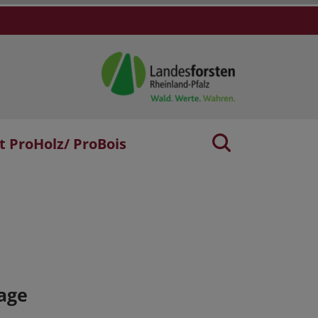
t ProHolz/ ProBois
age