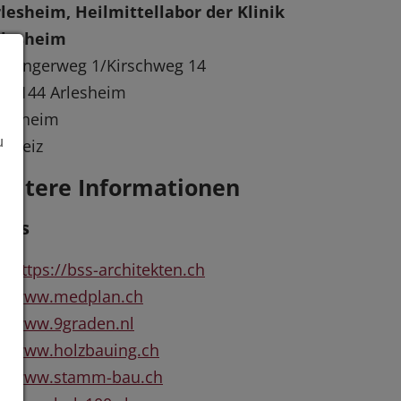
lesheim, Heilmittellabor der Klinik
rlesheim
effingerweg 1/Kirschweg 14
-4144 Arlesheim
lesheim
u
chweiz
eitere Informationen
inks
https://bss-architekten.ch
www.medplan.ch
www.9graden.nl
www.holzbauing.ch
www.stamm-bau.ch