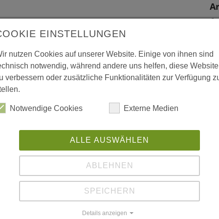
Ar
A
COOKIE EINSTELLUNGEN
Pf
 (Holz100) errichtet worden
CH
ir nutzen Cookies auf unserer Website. Einige von ihnen sind
Ar
echnisch notwendig, während andere uns helfen, diese Website
u verbessern oder zusätzliche Funktionalitäten zur Verfügung z
S
tellen.
W
Notwendige Cookies
Externe Medien
L
-Schwyz; MedPlan Engineering, CH-
ALLE AUSWÄHLEN
L-Amersfoort
ABLEHNEN
SPEICHERN
Details anzeigen