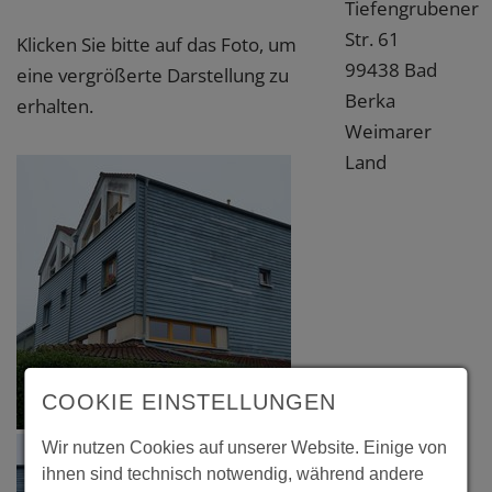
Tiefengrubener
Str. 61
Klicken Sie bitte auf das Foto, um
99438 Bad
eine vergrößerte Darstellung zu
Berka
erhalten.
Weimarer
Land
COOKIE EINSTELLUNGEN
Wir nutzen Cookies auf unserer Website. Einige von
ihnen sind technisch notwendig, während andere