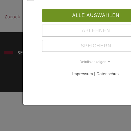
schulz.com/p
biomassefor
ALLE AUSWÄHLEN
Zurück
https://www.
ABLEHNEN
SPEICHERN
SERVICE
Details anzeigen
Impressum | Datenschutz