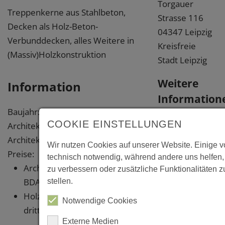
Torgauer
Treppenkerne aus Stahlbeton,
Strasse 116
Decken als Holz-Beton-
04347 Leipzig
Verbunddecken, alles Weitere in
Kreisfreie
(Massiv)Holzkonstruktion
Stadt Leipzig
Weitere
Information
Information
Baujahr: 2021
Links
COOKIE EINSTELLUNGEN
Architekt: Schulz und Schulz
Architekten, Leipzig
https://bund
Wir nutzen Cookies auf unserer Website. Einige v
Preise:
technisch notwendig, während andere uns helfen,
deutsche-
Architekturpreis 2021 des
zu verbessern oder zusätzliche Funktionalitäten z
biomassefor
BDA Sachsen
stellen.
leipzig
Holzbaupreis Sachsen 2023,
https://schulz
Notwendige Cookies
dritter Preis
und-
Externe Medien