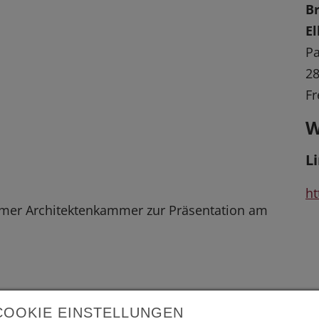
B
El
Pa
2
Fr
W
L
ht
mer Architektenkammer zur Präsentation am
COOKIE EINSTELLUNGEN