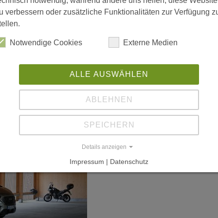
echnisch notwendig, während andere uns helfen, diese Website
u verbessern oder zusätzliche Funktionalitäten zur Verfügung z
tellen.
L
Notwendige Cookies
Externe Medien
ALLE AUSWÄHLEN
ABLEHNEN
SPEICHERN
Details anzeigen
Impressum | Datenschutz