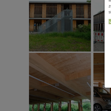
t
z
s