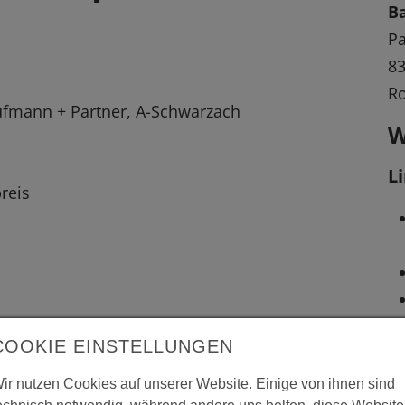
B
Pa
83
R
ufmann + Partner, A-Schwarzach
W
L
reis
 vergrößerte Darstellung zu erhalten.
COOKIE EINSTELLUNGEN
ir nutzen Cookies auf unserer Website. Einige von ihnen sind