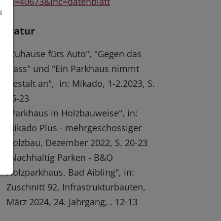
id=40673&inc=datenblatt
u
iteratur
"Zuhause fürs Auto", "Gegen das
Nass" und "Ein Parkhaus nimmt
Gestalt an", in: Mikado, 1-2.2023, S.
16-23
"Parkhaus in Holzbauweise", in:
Mikado Plus - mehrgeschossiger
Holzbau, Dezember 2022, S. 20-23
"Nachhaltig Parken - B&O
Holzparkhaus, Bad Aibling", in:
Zuschnitt 92, Infrastrukturbauten,
März 2024, 24. Jahrgang, . 12-13