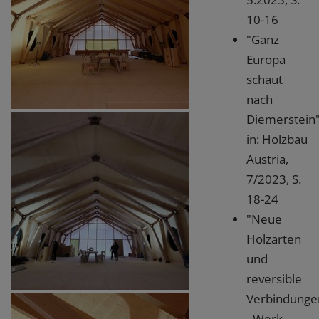
10-16
"Ganz
Europa
schaut
nach
Diemerstein"
in: Holzbau
Austria,
7/2023, S.
18-24
"Neue
Holzarten
und
reversible
Verbindunge
- Werk-