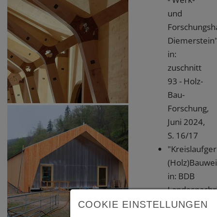
und
Forschungsha
Diemerstein"
in:
zuschnitt
93 - Holz-
Bau-
Forschung,
Juni 2024,
S. 16/17
"Kreislaufge
(Holz)Bauwei
in: BDB
Landesnachr
-
COOKIE EINSTELLUNGEN
Landesverba