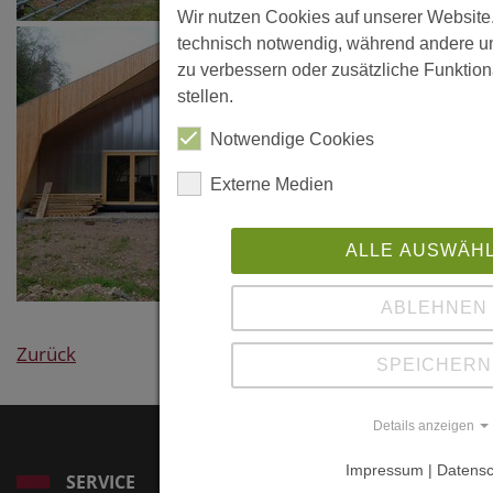
Wir nutzen Cookies auf unserer Website.
Rheinland-
technisch notwendig, während andere un
Pfalz und
zu verbessern oder zusätzliche Funktion
Saarland,
stellen.
Ausgabe
Notwendige Cookies
2/2024, S.
29-31
Externe Medien
ALLE AUSWÄH
ABLEHNEN
Zurück
SPEICHERN
Details anzeigen
Impressum | Datensc
SERVICE