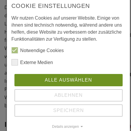
Universität
COOKIE EINSTELLUNGEN
Das Gebäude auf dem Geländes
Altenberger
des Schlosses Auhof schließt eine
Strasse 69
Wir nutzen Cookies auf unserer Website. Einige von
Lücke des geschlossenen
ihnen sind technisch notwendig, während andere uns
A-4040 Linz
Hofensembles,die durch einen
helfen, diese Website zu verbessern oder zusätzliche
Landeshauptstad
früheren Abriss eines
Funktionalitäten zur Verfügung zu stellen.
Linz
Wirtschaftsgebäudes entstanden
Österreich
Notwendige Cookies
war. Bewußt wird dessen Kubatur
Externe Medien
Weitere
und Anmutung als Scheune
aufgenommen. Die manege im
Information
Inneren bietet Platz für 220
ALLE AUSWÄHLEN
Links
Personen, die dortauf spannende
ABLEHNEN
Weise Wissenschaft vermittelt
www.luger-
bekommen.
maul.at
SPEICHERN
Information
www.obermayr.a
Details anzeigen