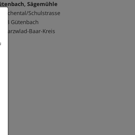
ütenbach, Sägemühle
bschental/Schulstrasse
8148 Gütenbach
hwarzwlad-Baar-Kreis
u