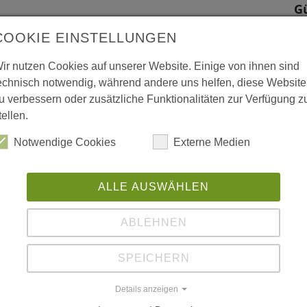
G
ansenhof am Vorderen Schützenbach in
Hü
COOKIE EINSTELLUNGEN
tigen Standort versetzt und 1992 mit großem -
7
 hergestellt
ir nutzen Cookies auf unserer Website. Einige von ihnen sind
Sc
echnisch notwendig, während andere uns helfen, diese Website
u verbessern oder zusätzliche Funktionalitäten zur Verfügung z
tellen.
Notwendige Cookies
Externe Medien
 vergrößerte Darstellung zu erhalten.
ALLE AUSWÄHLEN
ABLEHNEN
SPEICHERN
Details anzeigen