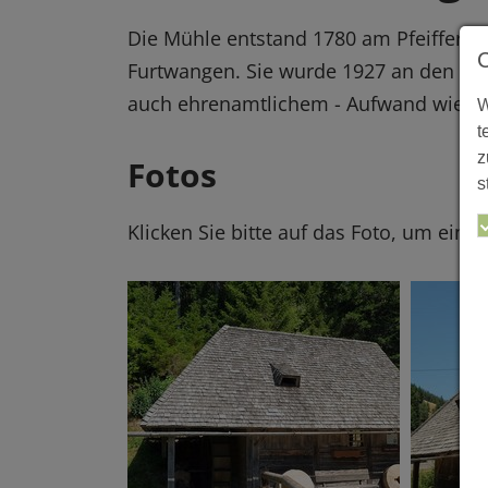
Die Mühle entstand 1780 am Pfeifferh
Furtwangen. Sie wurde 1927 an den heu
auch ehrenamtlichem - Aufwand wieder
W
t
z
Fotos
s
Klicken Sie bitte auf das Foto, um eine