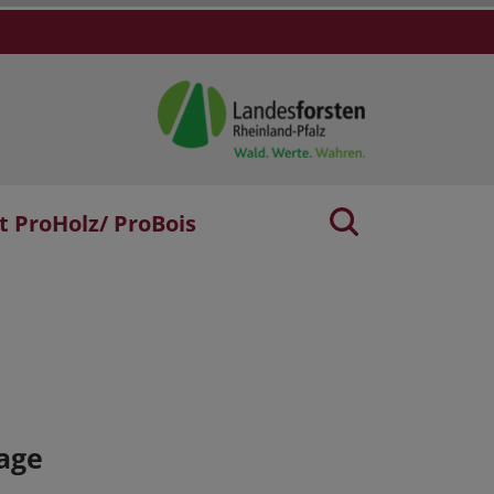
t ProHolz/ ProBois
age