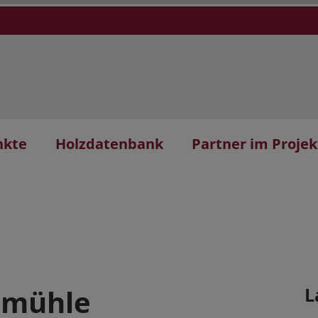
nkte
Holzdatenbank
Partner im Projek
emühle
L