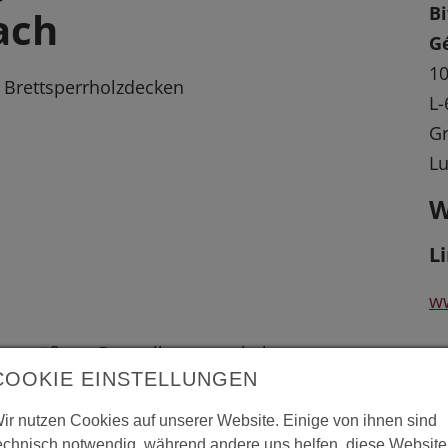
B
ach
G
10
t Brettsperrholzdecken
L-
G
L
W
L
ww
 vergrößerte Darstellung zu erhalten.
COOKIE EINSTELLUNGEN
ir nutzen Cookies auf unserer Website. Einige von ihnen sind
echnisch notwendig, während andere uns helfen, diese Website