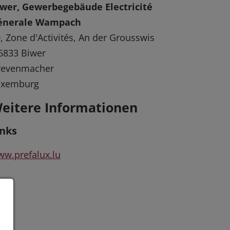
iwer, Gewerbegebäude Electricité
énerale Wampach
, Zone d'Activités, An der Grousswis
6833 Biwer
revenmacher
uxemburg
eitere Informationen
inks
w.prefalux.lu