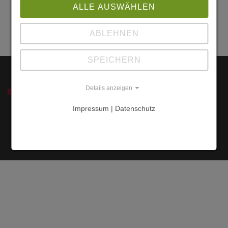
72178
ALLE AUSWÄHLEN
Waldachtal
Freudenstadt
ABLEHNEN
SPEICHERN
Details anzeigen
SERVICE
Impressum | Datenschutz