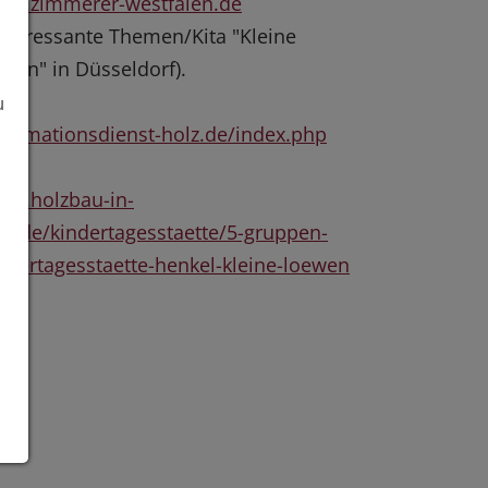
ww.zimmerer-westfalen.de
nteressante Themen/Kita "Kleine
wen" in Düsseldorf).
u
formationsdienst-holz.de/index.php
w.holzbau-in-
w.de/kindertagesstaette/5-gruppen-
ndertagesstaette-henkel-kleine-loewen