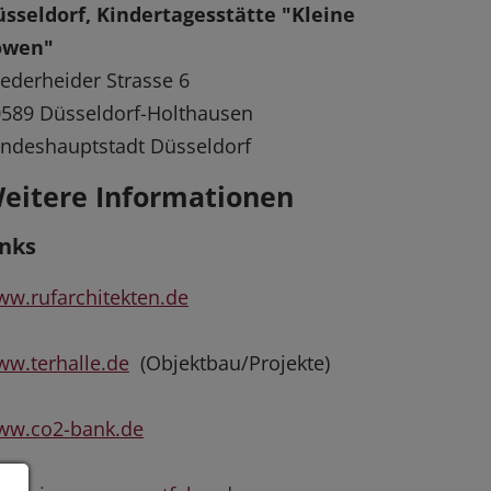
sseldorf, Kindertagesstätte "Kleine
öwen"
ederheider Strasse 6
589 Düsseldorf-Holthausen
ndeshauptstadt Düsseldorf
eitere Informationen
inks
w.rufarchitekten.de
w.terhalle.de
(Objektbau/Projekte)
ww.co2-bank.de