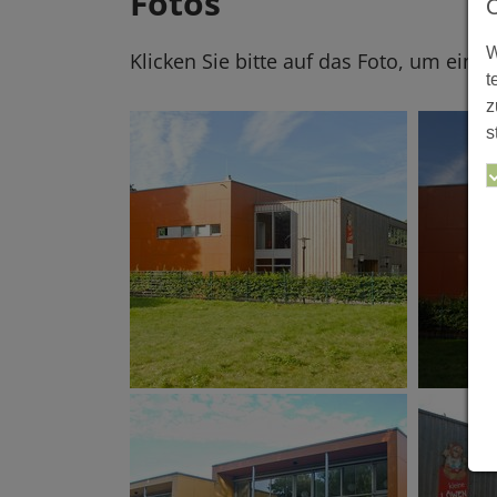
Fotos
W
Klicken Sie bitte auf das Foto, um eine
t
z
s