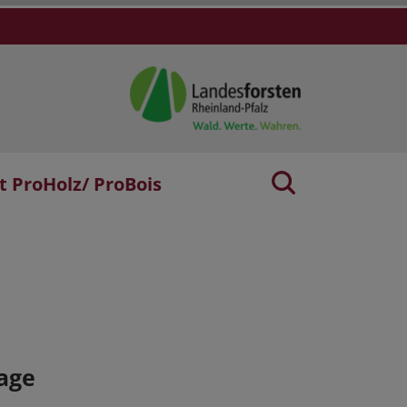
t ProHolz/ ProBois
age