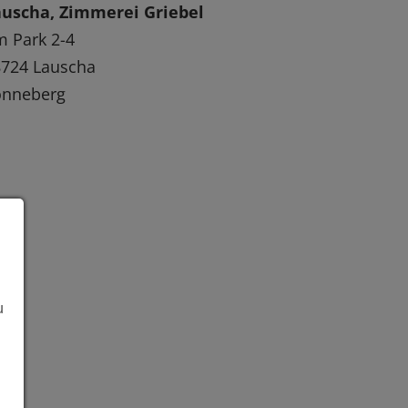
auscha, Zimmerei Griebel
 Park 2-4
8724 Lauscha
onneberg
u