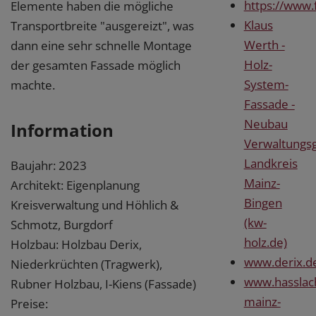
https://www.
Elemente haben die mögliche
Klaus
Transportbreite "ausgereizt", was
Werth -
dann eine sehr schnelle Montage
Holz-
der gesamten Fassade möglich
System-
machte.
Fassade -
Neubau
Information
Verwaltungs
Landkreis
Baujahr: 2023
Mainz-
Architekt: Eigenplanung
Bingen
Kreisverwaltung und Höhlich &
(kw-
Schmotz, Burgdorf
holz.de)
Holzbau: Holzbau Derix,
www.derix.d
Niederkrüchten (Tragwerk),
www.hasslac
Rubner Holzbau, I-Kiens (Fassade)
mainz-
Preise: