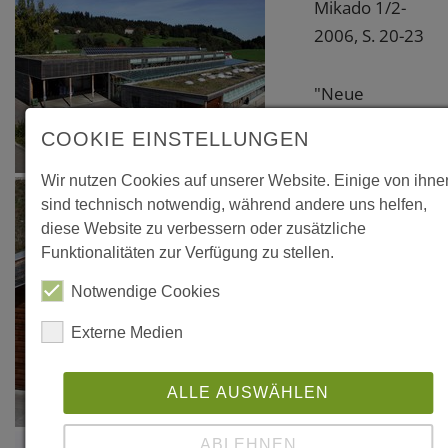
Mikado 1/2-
2006, S. 20-23
"Neue
Werkstätten
COOKIE EINSTELLUNGEN
der
Lebenshilfe,
Wir nutzen Cookies auf unserer Website. Einige von ihne
Lindenberg/Allgä
sind technisch notwendig, während andere uns helfen,
diese Website zu verbessern oder zusätzliche
in: Bauen mit
Funktionalitäten zur Verfügung zu stellen.
Holz – Wege in
die Zukunft
Notwendige Cookies
von Hermann
Externe Medien
Kaufmann und
Winfried
ALLE AUSWÄHLEN
Nerdinger in
Zusammenarbei
ABLEHNEN