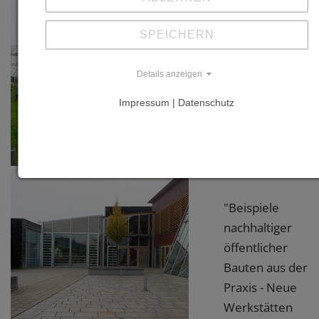
mit Martin
Kühfuss,
SPEICHERN
Mirjana
Grdanjski
Details anzeigen
(Hrsg.), Prestel
Impressum | Datenschutz
Verlag
München/Londo
York 2011,
S.28-29
"Beispiele
nachhaltiger
öffentlicher
Bauten aus der
Praxis - Neue
Werkstätten