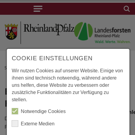
COOKIE EINSTELLUNGEN
STARTSEITE
Wir nutzen Cookies auf unserer Website. Einige von
ihnen sind technisch notwendig, während andere
uns helfen, diese Website zu verbessern oder
Benz,
Lage
zusätzliche Funktionalitäten zur Verfügung zu
stellen.
Holländermühle
Benz,
Holländermühl
Notwendige Cookies
Die Mühle wurde 1910 von Lionel
Mühlenweg
Externe Medien
Feininger gemalt - 1992 saniert
17429 Benz