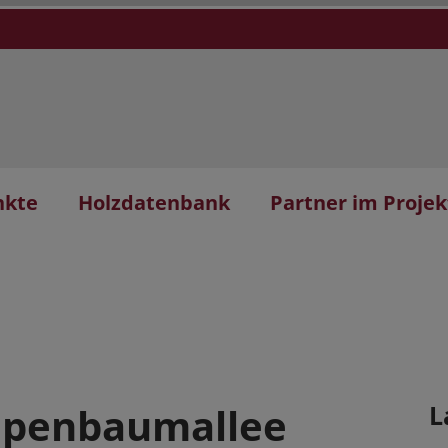
nkte
Holzdatenbank
Partner im Projek
lpenbaumallee
L