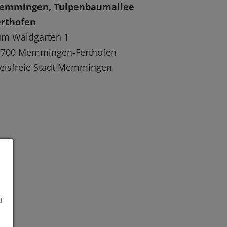
emmingen, Tulpenbaumallee
erthofen
um Waldgarten 1
7700 Memmingen-Ferthofen
eisfreie Stadt Memmingen
u