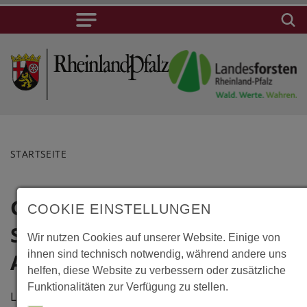
STARTSEITE
Germering,
Lage
COOKIE EINSTELLUNGEN
Spielhaus am
Germering,
Wir nutzen Cookies auf unserer Website. Einige von
Spielhaus am
ihnen sind technisch notwendig, während andere uns
Abenteuerspielplatz
helfen, diese Website zu verbessern oder zusätzliche
Abenteuerspielp
Funktionalitäten zur Verfügung zu stellen.
Aubinger Weg
Leimfreie Massivholzkonstruktion