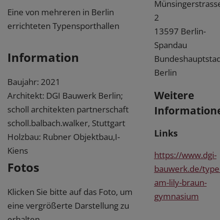
Münsingerstrass
Eine von mehreren in Berlin
2
errichteten Typensporthallen
13597 Berlin-
Spandau
Information
Bundeshauptstad
Berlin
Baujahr: 2021
Weitere
Architekt: DGI Bauwerk Berlin;
Information
scholl architekten partnerschaft
scholl.balbach.walker, Stuttgart
Links
Holzbau: Rubner Objektbau,I-
Kiens
https://www.dgi-
Fotos
bauwerk.de/typen
am-lily-braun-
Klicken Sie bitte auf das Foto, um
gymnasium
eine vergrößerte Darstellung zu
erhalten.