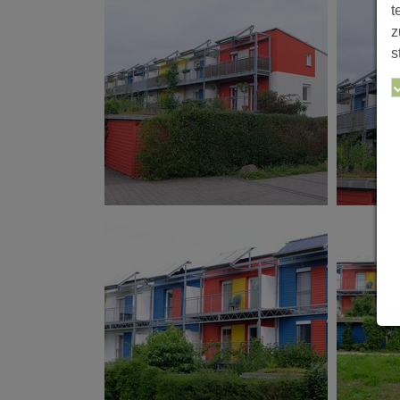
t
z
s