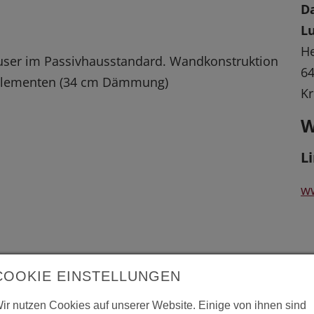
D
L
He
user im Passivhausstandard. Wandkonstruktion
64
elementen (34 cm Dämmung)
Kr
W
L
w
 vergrößerte Darstellung zu erhalten.
COOKIE EINSTELLUNGEN
ir nutzen Cookies auf unserer Website. Einige von ihnen sind