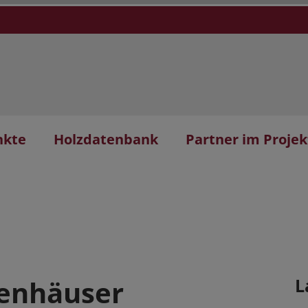
nkte
Holzdatenbank
Partner im Projek
henhäuser
L