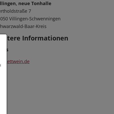
llingen, neue Tonhalle
rtholdstraße 7
050 Villingen-Schwenningen
hwarzwald-Baar-Kreis
eitere Informationen
inks
ww.ettwein.de
u