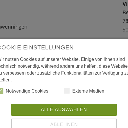
Vi
Be
78
chwenningen
Sc
W
COOKIE EINSTELLUNGEN
 vergrößerte Darstellung zu erhalten.
L
ir nutzen Cookies auf unserer Website. Einige von ihnen sind
echnisch notwendig, während andere uns helfen, diese Website
w
u verbessern oder zusätzliche Funktionalitäten zur Verfügung z
tellen.
Notwendige Cookies
Externe Medien
ALLE AUSWÄHLEN
ABLEHNEN