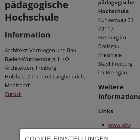
pädagogische
pädagogische
Hochschule
Hochschule
Kunzenweg 21
79117
Information
Freiburg im
Breisgau
Architekt: Vermögen und Bau
Kreisfreie
Baden-Württemberg; H+O
Stadt Freiburg
Architekten, Freiburg
im Breisgau
Holzbau: Zimmerei Langheinrich,
Mohlsdorf
Weitere
Zurück
Information
Links
www.vbv-
bw.de
COOKIE EINSTELLUNGEN