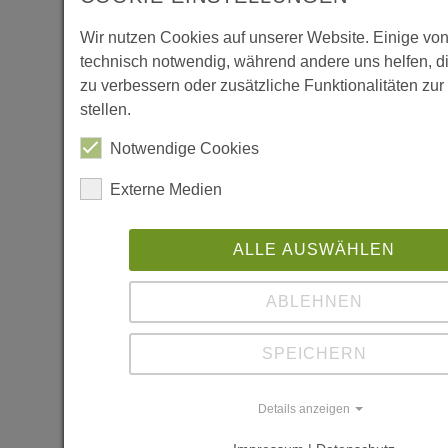
www.hoarchi
www.ib-
Wir nutzen Cookies auf unserer Website. Einige von
brett.de
technisch notwendig, während andere uns helfen, d
zu verbessern oder zusätzliche Funktionalitäten zu
www.zimmer
stellen.
langheinrich
Notwendige Cookies
Literatur
Externe Medien
Holzbauten in
Südbaden -
ALLE AUSWÄHLEN
100
ABLEHNEN
ausgewählte
Projekte
SPEICHERN
-
https://www.pro
holz-
Details anzeigen
schwarzwald.com
Holz/Pro%20Holz