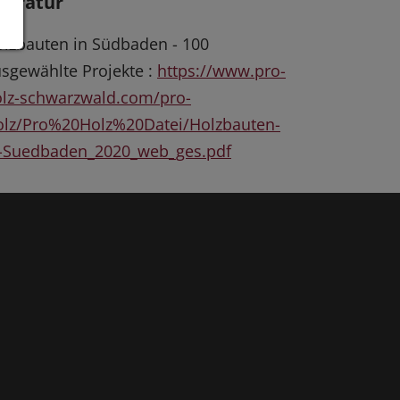
iteratur
lzbauten in Südbaden - 100
sgewählte Projekte :
https://www.pro-
lz-schwarzwald.com/pro-
olz/Pro%20Holz%20Datei/Holzbauten-
n-Suedbaden_2020_web_ges.pdf