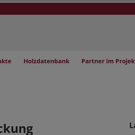
nkte
Holzdatenbank
Partner im Projek
ockung
L