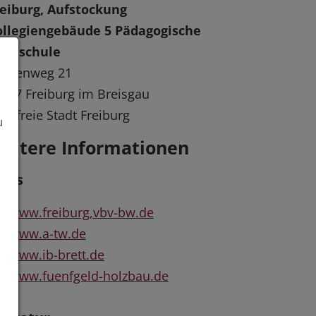
eiburg, Aufstockung
ollegiengebäude 5 Pädagogische
ochschule
unzenweg 21
117 Freiburg im Breisgau
eisfreie Stadt Freiburg
u
eitere Informationen
inks
www.freiburg,vbv-bw.de
www.a-tw.de
www.ib-brett.de
www.fuenfgeld-holzbau.de