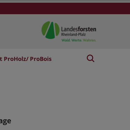
t ProHolz/ ProBois
age