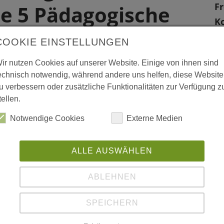
Fr
e 5 Pädagogische
K
H
COOKIE EINSTELLUNGEN
K
ir nutzen Cookies auf unserer Website. Einige von ihnen sind
79
echnisch notwendig, während andere uns helfen, diese Website
Kr
u verbessern oder zusätzliche Funktionalitäten zur Verfügung z
tellen.
W
rttemberg; Toni Weber, Freiburg
Notwendige Cookies
Externe Medien
L
m
ALLE AUSWÄHLEN
ABLEHNEN
SPEICHERN