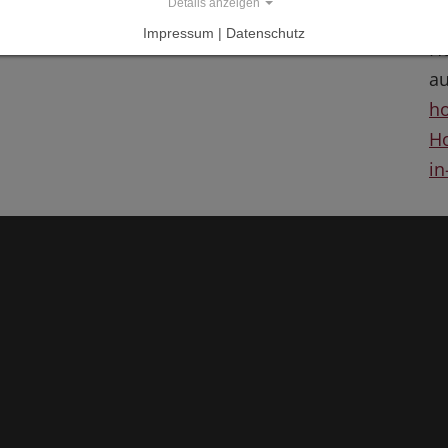
L
Details anzeigen
Impressum | Datenschutz
Ho
au
ho
H
i