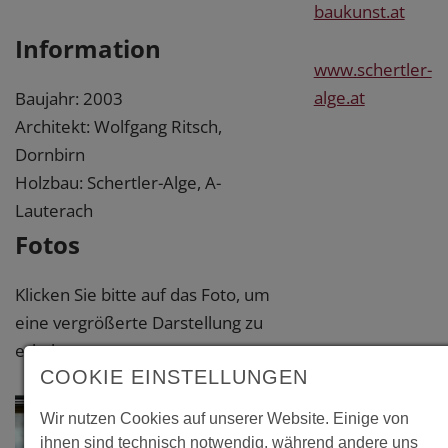
baukunst.at
Information
www.schertler-
alge.at
Baujahr: 2003
Architekt: Wolfgang Ritsch,
Dornbirn
Holzbau: Schertler-Alge, A-
Lauterach
Fotos
Klicken Sie bitte auf das Foto, um
eine vergrößerte Darstellung zu
erhalten.
COOKIE EINSTELLUNGEN
Wir nutzen Cookies auf unserer Website. Einige von
ihnen sind technisch notwendig, während andere uns