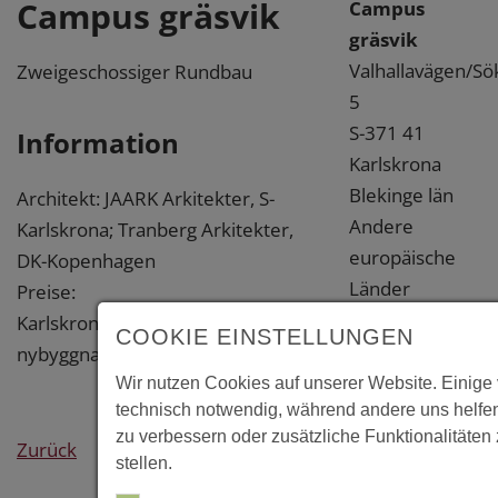
Campus gräsvik
Campus
gräsvik
Valhallavägen/S
Zweigeschossiger Rundbau
5
S-371 41
Information
Karlskrona
Blekinge län
Architekt: JAARK Arkitekter, S-
Andere
Karlskrona; Tranberg Arkitekter,
europäische
DK-Kopenhagen
Länder
Preise:
Karlskrona kommuns
Weitere
COOKIE EINSTELLUNGEN
nybyggnadspris 2010
Information
Wir nutzen Cookies auf unserer Website. Einige 
technisch notwendig, während andere uns helfe
Links
zu verbessern oder zusätzliche Funktionalitäten
Zurück
stellen.
https://www.proj