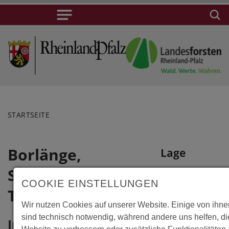
STARTSEITE
Borlänge,
Lage
Studentenhaus
Borlänge,
COOKIE EINSTELLUNGEN
Studentenhaus
Tenoren
Tenoren
Wir nutzen Cookies auf unserer Website. Einige von ihn
sind technisch notwendig, während andere uns helfen, d
Humanistgatan
Information