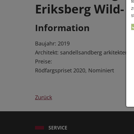
t
Eriksberg Wild-
z
s
Information
Baujahr: 2019
Architekt: sandellsandberg arkitekter, 
Preise:
Rödfargspriset 2020, Nominiert
Zurück
SERVICE