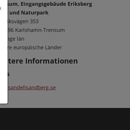
rensum, Eingangsgebäude Eriksberg
u
ild- und Naturpark
öviksvägen 353
-37496 Karlshamn-Trensum
ekinge län
dere europäische Länder
eitere Informationen
inks
ww.sandellsandberg.se