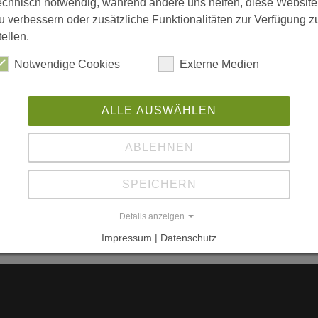
echnisch notwendig, während andere uns helfen, diese Website
T
 und Naturpark
u verbessern oder zusätzliche Funktionalitäten zur Verfügung z
W
tellen.
Gu
Notwendige Cookies
Externe Medien
S
Bl
ALLE AUSWÄHLEN
An
S-Stockholm
W
ABLEHNEN
L
SPEICHERN
w
Details anzeigen
Impressum | Datenschutz