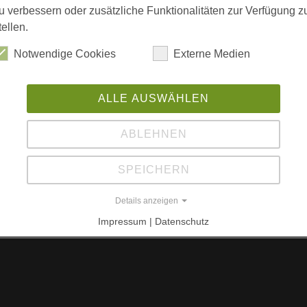
B
shytta
u verbessern oder zusätzliche Funktionalitäten zur Verfügung z
tellen.
Ho
So
Notwendige Cookies
Externe Medien
N-
(f
ALLE AUSWÄHLEN
An
tor, N-Oslo
ABLEHNEN
W
SPEICHERN
L
Details anzeigen
w
Impressum | Datenschutz