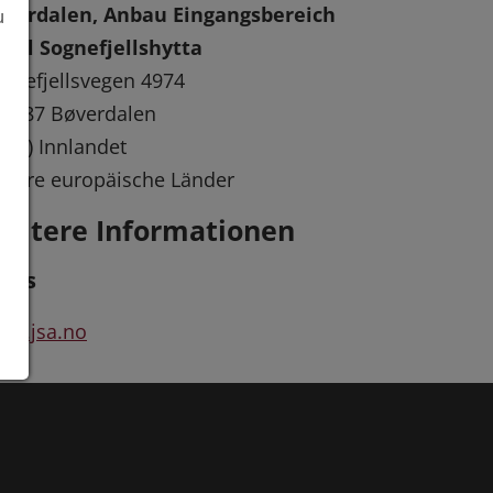
øverdalen, Anbau Eingangsbereich
u
tel Sognefjellshytta
gnefjellsvegen 4974
2687 Bøverdalen
ylke) Innlandet
dere europäische Länder
eitere Informationen
inks
ww.jsa.no