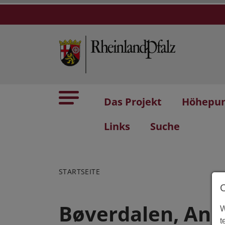
Das Projekt
Höhepu
Links
Suche
STARTSEITE
Bøverdalen, Anb
W
t