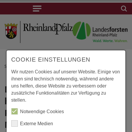
COOKIE EINSTELLUNGEN
STARTSEITE
Wir nutzen Cookies auf unserer Website. Einige von
ihnen sind technisch notwendig, während andere
Duszniki-Zdrój,
uns helfen, diese Website zu verbessern oder
Lage
zusätzliche Funktionalitäten zur Verfügung zu
historische
stellen.
Duszniki-
Zdrój,
Papiermühle mit
Notwendige Cookies
historische
Museum
Externe Medien
Papiermühle