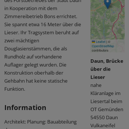
des Forstbetriebes der Stadt Daun
in Kooperation mit dem
Zimmereibetrieb Bons errichtet.
Sie spannt etwa 16 Meter über die
Lieser. Ihr Tragsystem beruht auf
zwei mächtigen
Leaflet
|
©
OpenStreetMap
Douglasienstämmen, die als
contributors
Rundholz auf vorhandene
Daun, Brücke
Auflager gelegt wurden. Die
über die
Konstruktion oberhalb der
Lieser
Gehbahn hat keine statische
nahe
Funktion.
Kläranlage im
Liesertal beim
Information
OT Gemünden
54550 Daun
Architekt: Planung: Bauabteilung
Vulkaneifel