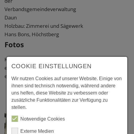
der
Verbandsgemeindeverwaltung
Daun
Holzbau: Zimmerei und Sägewerk
Hans Bons, Höchstberg
Fotos
Klicken Sie bitte auf das Foto, um
COOKIE EINSTELLUNGEN
eine vergrößerte Darstellung zu
erhalten.
Wir nutzen Cookies auf unserer Website. Einige von
ihnen sind technisch notwendig, während andere
uns helfen, diese Website zu verbessern oder
zusätzliche Funktionalitäten zur Verfügung zu
stellen.
Notwendige Cookies
Externe Medien