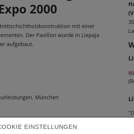
Ha
 Expo 2000
(V
3
rettschichtholzkonstruktion mit einer
L
lementen. Der Pavillon wurde in Liepaja
W
er aufgebaut.
L
ww
(R
eurleistungen, München
L
"D
"A
COOKIE EINSTELLUNGEN
H
 vergrößerte Darstellung zu erhalten.