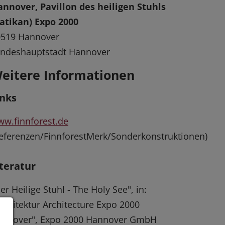
nnover, Pavillon des heiligen Stuhls
atikan) Expo 2000
0519 Hannover
andeshauptstadt Hannover
eitere Informationen
inks
w.finnforest.de
eferenzen/FinnforestMerk/Sonderkonstruktionen)
iteratur
er Heilige Stuhl - The Holy See", in:
rchitektur Architecture Expo 2000
annover", Expo 2000 Hannover GmbH