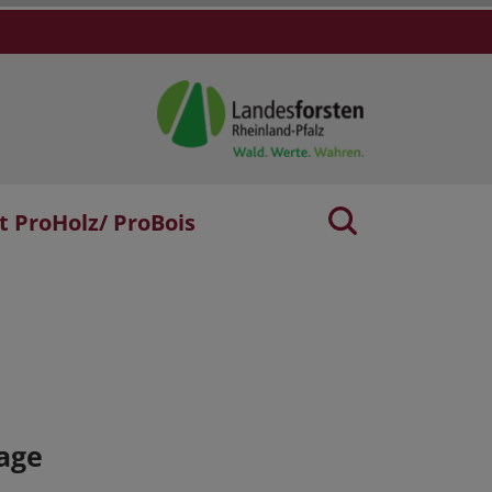
t ProHolz/ ProBois
age