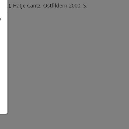
rsg.), Hatje Cantz, Ostfildern 2000, S.
-77
u