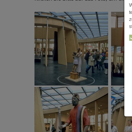
W
t
z
s