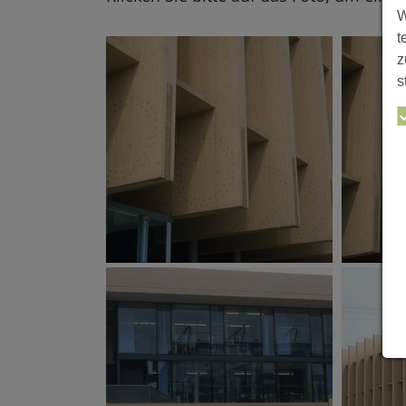
W
t
z
s