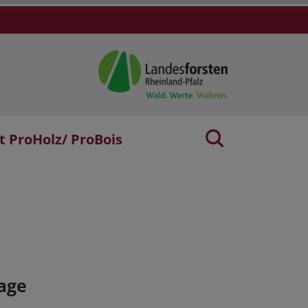
t ProHolz/ ProBois
age