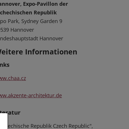
nnover, Expo-Pavillon der
schechischen Republik
po Park, Sydney Garden 9
0539 Hannover
andeshauptstadt Hannover
eitere Informationen
inks
ww.chaa.cz
w.akzente-architektur.de
iteratur
schechische Republik Czech Republic",