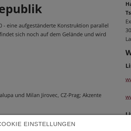
Ha
epublik
T
Ex
 - eine aufgeständerte Konstruktion parallel
3
findet sich noch auf dem Gelände und wird
L
W
L
w
alupa und Milan Jirovec, CZ-Prag; Akzente
ww
L
COOKIE EINSTELLUNGEN
"T
 vergrößerte Darstellung zu erhalten.