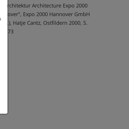
: "Architektur Architecture Expo 2000
annover", Expo 2000 Hannover GmbH
u
rsg.), Hatje Cantz, Ostfildern 2000, S.
2-173