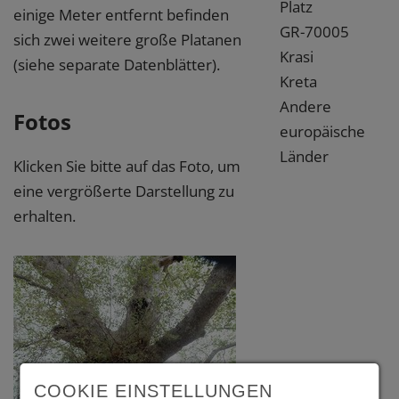
Platz
einige Meter entfernt befinden
GR-70005
sich zwei weitere große Platanen
Krasi
(siehe separate Datenblätter).
Kreta
Andere
Fotos
europäische
Länder
Klicken Sie bitte auf das Foto, um
eine vergrößerte Darstellung zu
erhalten.
COOKIE EINSTELLUNGEN