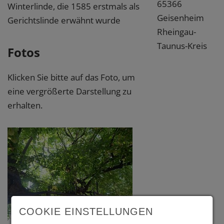
65366
Winterlinde, die 1585 erstmals als
Geisenheim
Gerichtslinde erwähnt wurde
Rheingau-
Taunus-Kreis
Fotos
Klicken Sie bitte auf das Foto, um
eine vergrößerte Darstellung zu
erhalten.
COOKIE EINSTELLUNGEN