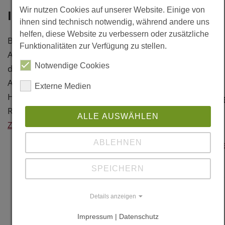
Steenschuur
Wir nutzen Cookies auf unserer Website. Einige von
Information
25
ihnen sind technisch notwendig, während andere uns
NL-2311 ES
helfen, diese Website zu verbessern oder zusätzliche
Baujahr: 2004
Leiden
Funktionalitäten zur Verfügung zu stellen.
Architekt: Prof. Hans Ruijssenaars,
Niederlande
Notwendige Cookies
de architectengroep, NL-
Weitere
Amsterdam
Externe Medien
Holzbau: Heijmans IBC Bouw, NL-
Information
Rosmalen
ALLE AUSWÄHLEN
Links
Zurück
ABLEHNEN
www.ruijssenaars
SPEICHERN
www.heijmans.nl
Details anzeigen
Literatur
Impressum | Datenschutz