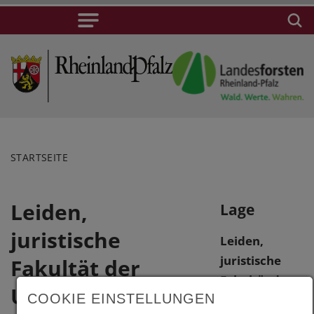
STARTSEITE
Leiden,
Lage
juristische
Leiden,
juristische
Fakultät der
Fakultät der
Universität
COOKIE EINSTELLUNGEN
Universität