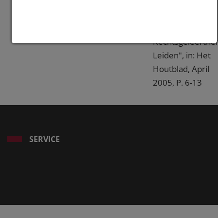
"Panorama
Ruijssenaars -
Faculteit der
Rechtsgeleerthei
Leiden", in: Het
Houtblad, April
2005, P. 6-13
SERVICE