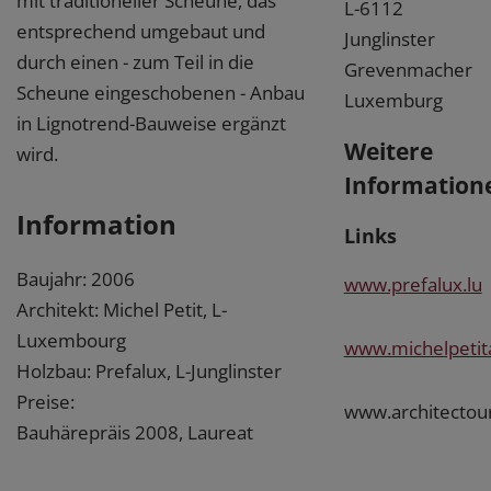
mit traditioneller Scheune, das
L-6112
entsprechend umgebaut und
Junglinster
durch einen - zum Teil in die
Grevenmacher
Scheune eingeschobenen - Anbau
Luxemburg
in Lignotrend-Bauweise ergänzt
Weitere
wird.
Information
Information
Links
Baujahr: 2006
www.prefalux.lu
Architekt: Michel Petit, L-
Luxembourg
www.michelpetit
Holzbau: Prefalux, L-Junglinster
Preise:
www.architectour
Bauhärepräis 2008, Laureat